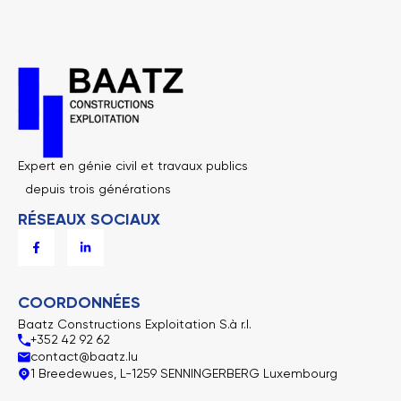
Expert en génie civil et travaux publics
depuis trois générations
RÉSEAUX SOCIAUX
F
L
a
i
c
n
e
k
b
e
o
d
COORDONNÉES
o
i
k
n
Baatz Constructions Exploitation S.à r.l.
-
-
+352 42 92 62
f
i
n
contact@baatz.lu
1 Breedewues, L-1259 SENNINGERBERG Luxembourg