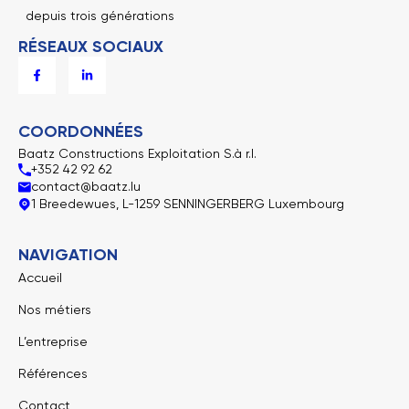
depuis trois générations
RÉSEAUX SOCIAUX
F
L
a
i
c
n
e
k
b
e
o
d
COORDONNÉES
o
i
k
n
Baatz Constructions Exploitation S.à r.l.
-
-
+352 42 92 62
f
i
n
contact@baatz.lu
1 Breedewues, L-1259 SENNINGERBERG Luxembourg
NAVIGATION
Accueil
Nos métiers
L’entreprise
Références
Contact