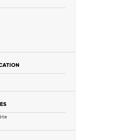
CATION
ES
ète