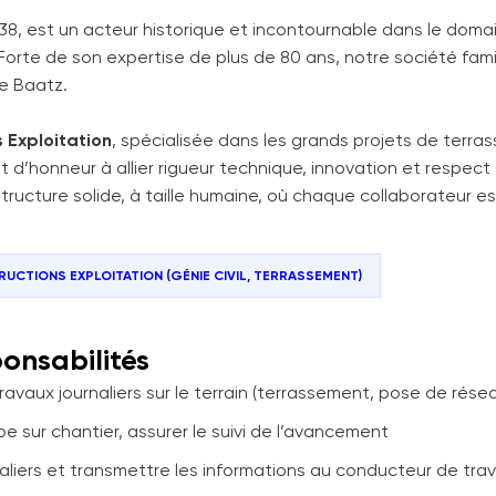
938, est un acteur historique et incontournable dans le doma
orte de son expertise de plus de 80 ans, notre société famil
pe Baatz.
 Exploitation
, spécialisée dans les grands projets de terra
nt d’honneur à allier rigueur technique, innovation et respect
tructure solide, à taille humaine, où chaque collaborateur est
UCTIONS EXPLOITATION (GÉNIE CIVIL, TERRASSEMENT)
ponsabilités
travaux journaliers sur le terrain (terrassement, pose de réseau
pe sur chantier, assurer le suivi de l’avancement
naliers et transmettre les informations au conducteur de tra