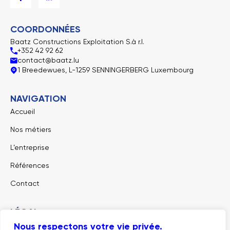
c
n
e
k
b
e
o
d
COORDONNÉES
o
i
k
n
Baatz Constructions Exploitation S.à r.l.
-
-
+352 42 92 62
f
i
n
contact@baatz.lu
1 Breedewues, L-1259 SENNINGERBERG Luxembourg
NAVIGATION
Accueil
Nos métiers
L’entreprise
Références
Contact
LÉGAL
Nous respectons votre vie privée.
Mentions légales