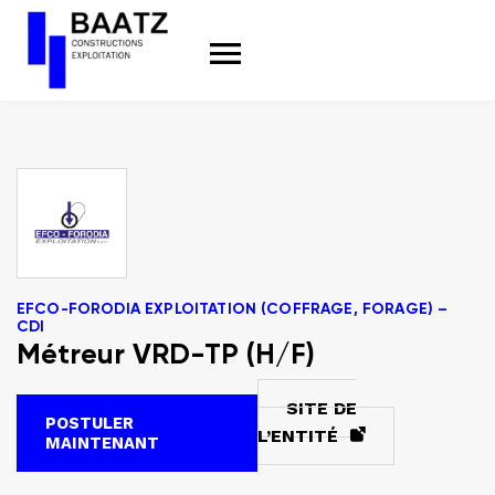
Aller
au
contenu
EFCO-FORODIA EXPLOITATION (COFFRAGE, FORAGE) –
CDI
Métreur VRD-TP (H/F)
SITE DE
POSTULER
L’ENTITÉ
MAINTENANT